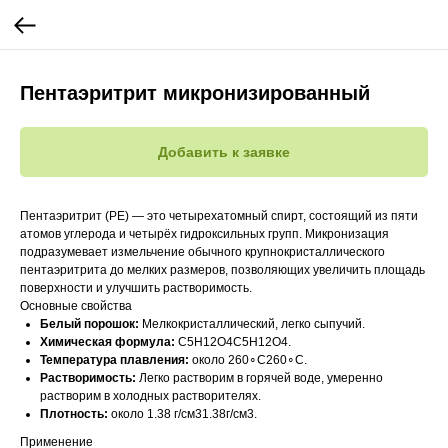
Пентаэритрит микронизированный
Добавить к заявке
Пентаэритрит (PE) — это четырехатомный спирт, состоящий из пяти
атомов углерода и четырёх гидроксильных групп. Микронизация
подразумевает измельчение обычного крупнокристаллического
пентаэритрита до мелких размеров, позволяющих увеличить площадь
поверхности и улучшить растворимость.
Основные свойства
Белый порошок:
Мелкокристаллический, легко сыпучий.
Химическая формула:
C5H12O4C5​H12​O4​.
Температура плавления:
около 260∘C260∘C.
Растворимость:
Легко растворим в горячей воде, умеренно
растворим в холодных растворителях.
Плотность:
около 1.38 г/см31.38г/см3.
Применение