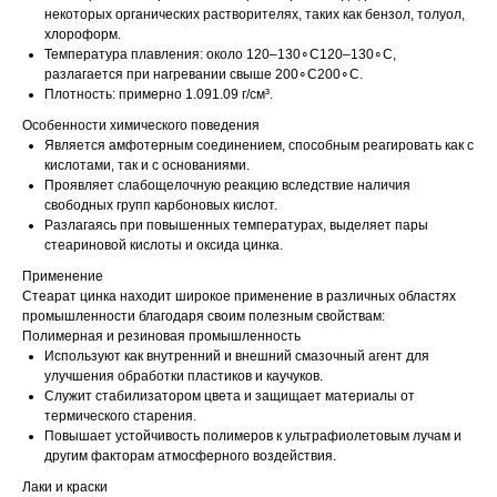
некоторых органических растворителях, таких как бензол, толуол,
хлороформ.
Температура плавления: около 120–130∘C120–130∘C,
разлагается при нагревании свыше 200∘C200∘C.
Плотность: примерно 1.091.09 г/см³.
Особенности химического поведения
Является амфотерным соединением, способным реагировать как с
кислотами, так и с основаниями.
Проявляет слабощелочную реакцию вследствие наличия
свободных групп карбоновых кислот.
Разлагаясь при повышенных температурах, выделяет пары
стеариновой кислоты и оксида цинка.
Применение
Стеарат цинка находит широкое применение в различных областях
промышленности благодаря своим полезным свойствам:
Полимерная и резиновая промышленность
Используют как внутренний и внешний смазочный агент для
улучшения обработки пластиков и каучуков.
Служит стабилизатором цвета и защищает материалы от
термического старения.
Повышает устойчивость полимеров к ультрафиолетовым лучам и
другим факторам атмосферного воздействия.
Лаки и краски