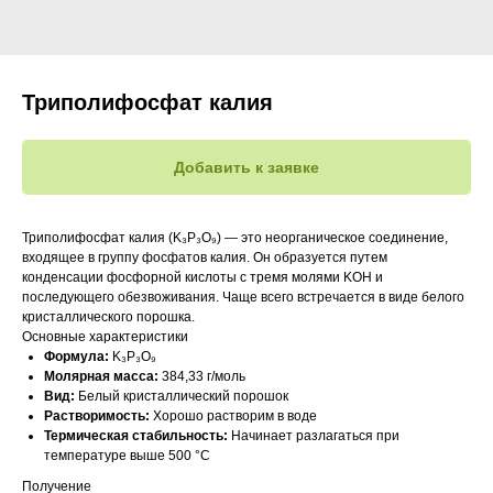
Триполифосфат калия
Добавить к заявке
Триполифосфат калия (K₃P₃O₉) — это неорганическое соединение,
входящее в группу фосфатов калия. Он образуется путем
конденсации фосфорной кислоты с тремя молями KOH и
последующего обезвоживания. Чаще всего встречается в виде белого
кристаллического порошка.
Основные характеристики
Формула:
K₃P₃O₉
Молярная масса:
384,33 г/моль
Вид:
Белый кристаллический порошок
Растворимость:
Хорошо растворим в воде
Термическая стабильность:
Начинает разлагаться при
температуре выше 500 °C
Получение