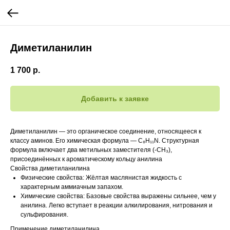
Диметиланилин
1 700
р.
Добавить к заявке
Диметиланилин — это органическое соединение, относящееся к
классу аминов. Его химическая формула — C₈H₁₁N. Структурная
формула включает два метильных заместителя (-CH₃),
присоединённых к ароматическому кольцу анилина
Свойства диметиланилина
Физические свойства: Жёлтая маслянистая жидкость с
характерным аммиачным запахом.
Химические свойства: Базовые свойства выражены сильнее, чем у
анилина. Легко вступает в реакции алкилирования, нитрования и
сульфирования.
Применение диметиланилина